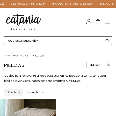
🎁
3 & 6 PAGOS SIN INTERES 💳
15 % DTO POR TRANSFERENCIA⚡
ENVÍO GRATI
0
Inicio
.
HABITACIÓN
.
PILLOWS
PILLOWS
FILTRAR
Ideales para renovar tu sillon o para usar en los pies de la cama, son super
fácil de lavar. Consultanos por este producto A MEDIDA.
Borrar filtros
Elefante