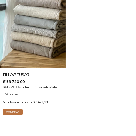
PILLOW TUSOR
$189.740,00
$161.279,00
con
Transferencia o depósito
14 colores
6
cuotas sin interés de
$31.623,33
COMPRAR