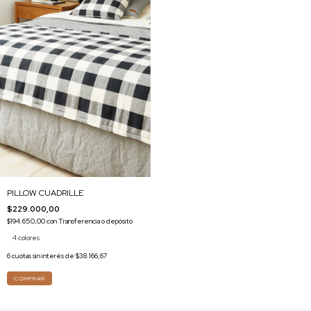
PILLOW CUADRILLE
$229.000,00
$194.650,00
con
Transferencia o depósito
4 colores
6
cuotas sin interés de
$38.166,67
COMPRAR