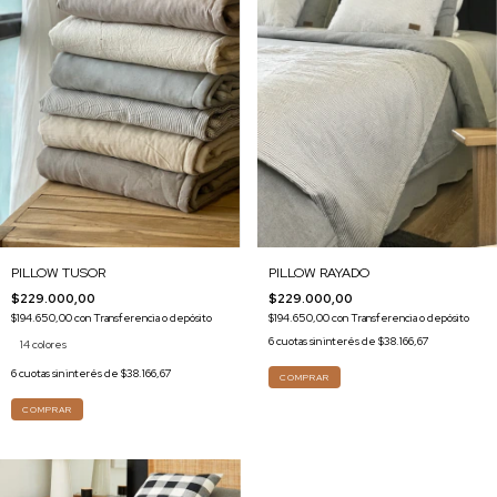
PILLOW RAYADO
PILLOW TUSOR
$229.000,00
$229.000,00
$194.650,00
con
Transferencia o depósito
$194.650,00
con
Transferencia o depósito
6
cuotas sin interés de
$38.166,67
14 colores
6
cuotas sin interés de
$38.166,67
COMPRAR
COMPRAR