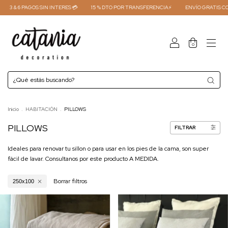
3 & 6 PAGOS SIN INTERES 💳
15 % DTO POR TRANSFERENCIA⚡
ENVÍO GRATIS COMP
0
Inicio
.
HABITACIÓN
.
PILLOWS
PILLOWS
FILTRAR
Ideales para renovar tu sillon o para usar en los pies de la cama, son super
fácil de lavar. Consultanos por este producto A MEDIDA.
Borrar filtros
250x100