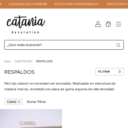
3 & 6 PAGOS SIN INTERES 💳
15 % DTO POR TRANSFERENCIA⚡
ENVÍO GRATIS C
0
Inicio
.
HABITACIÓN
.
RESPALDOS
RESPALDOS
FILTRAR
Fácil de colocar! no necesitan ser amurados. Realizados en estructura de
madera maciza, revestido con placa de goma espuma de alta densidad.
Borrar filtros
Camel