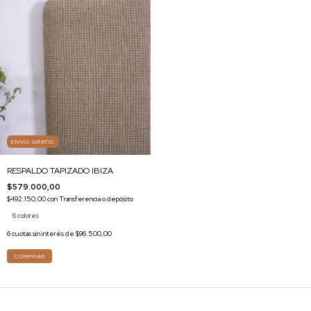
ENVÍO GRATIS
RESPALDO TAPIZADO IBIZA
$579.000,00
$492.150,00
con
Transferencia o depósito
6 colores
6
cuotas sin interés de
$96.500,00
COMPRAR