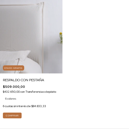
ENVÍO GRATIS
RESPALDO CON PESTAÑA
$509.000,00
$432.650,00
con
Transferencia o depósito
6 colores
6
cuotas sin interés de
$84.833,33
COMPRAR