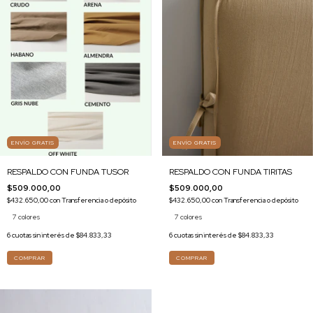
ENVÍO GRATIS
ENVÍO GRATIS
RESPALDO CON FUNDA TIRITAS
RESPALDO CON FUNDA TUSOR
$509.000,00
$509.000,00
$432.650,00
con
Transferencia o depósito
$432.650,00
con
Transferencia o depósito
7 colores
7 colores
6
cuotas sin interés de
$84.833,33
6
cuotas sin interés de
$84.833,33
COMPRAR
COMPRAR