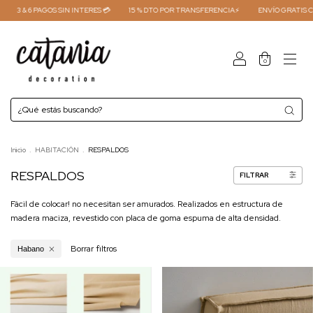
3 & 6 PAGOS SIN INTERES 💳
15 % DTO POR TRANSFERENCIA⚡
ENVÍO GRATIS CO
0
Inicio
.
HABITACIÓN
.
RESPALDOS
RESPALDOS
FILTRAR
Fácil de colocar! no necesitan ser amurados. Realizados en estructura de
madera maciza, revestido con placa de goma espuma de alta densidad.
Borrar filtros
Habano