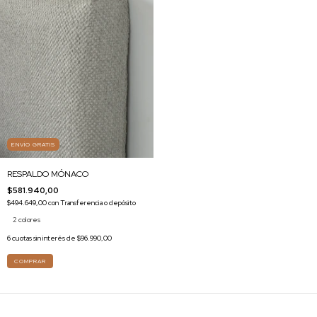
ENVÍO GRATIS
RESPALDO MÓNACO
$581.940,00
$494.649,00
con
Transferencia o depósito
2 colores
6
cuotas sin interés de
$96.990,00
COMPRAR