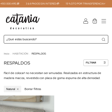
50.000 ARS 🎁
3 & 6 PAGOS SIN INTERES 💳
15 % DTO POR TRANSFERENCIA⚡
E
0
Inicio
.
HABITACIÓN
.
RESPALDOS
RESPALDOS
FILTRAR
Fácil de colocar! no necesitan ser amurados. Realizados en estructura de
madera maciza, revestido con placa de goma espuma de alta densidad.
Borrar filtros
Natural