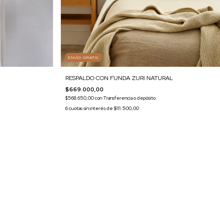
ENVÍO GRATIS
RESPALDO CON FUNDA ZURI NATURAL
$669.000,00
$568.650,00
con
Transferencia o depósito
6
cuotas sin interés de
$111.500,00