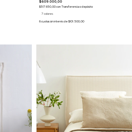
$609.000,00
$517.650,00
con
Transferencia o depósito
7 colores
6
cuotas sin interés de
$101.500,00