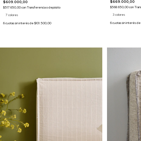
$669.000,00
$609.000,00
$568.650,00
con
Tran
$517.650,00
con
Transferencia o depósito
3 colores
7 colores
6
cuotas sin interés d
6
cuotas sin interés de
$101.500,00