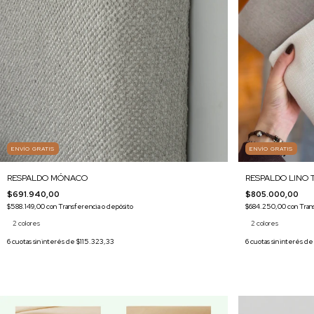
ENVÍO GRATIS
ENVÍO GRATIS
RESPALDO MÓNACO
RESPALDO LINO 
$691.940,00
$805.000,00
$588.149,00
con
Transferencia o depósito
$684.250,00
con
Tran
2 colores
2 colores
6
cuotas sin interés de
$115.323,33
6
cuotas sin interés d