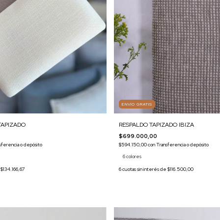
ENVÍO GRATIS
TAPIZADO
RESPALDO TAPIZADO IBIZA
$699.000,00
sferencia o depósito
$594.150,00
con
Transferencia o depósito
6 colores
e
$134.166,67
6
cuotas sin interés de
$116.500,00