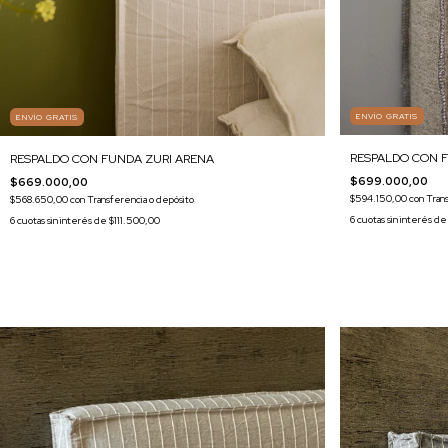
ENVÍO GRATIS
ENVÍO GRATIS
RESPALDO CON F
RESPALDO CON FUNDA ZURI ARENA
$699.000,00
$669.000,00
$594.150,00
con
Tran
$568.650,00
con
Transferencia o depósito
6
cuotas sin interés d
6
cuotas sin interés de
$111.500,00