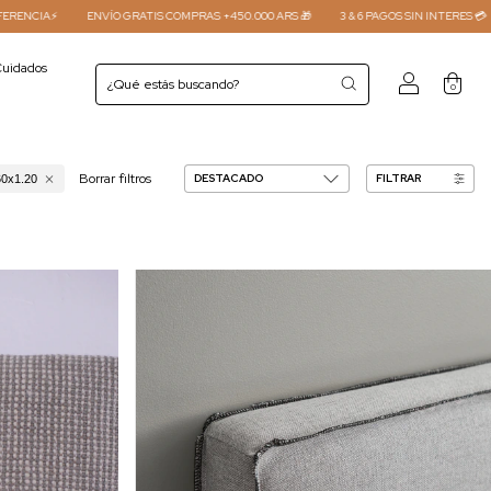
 COMPRAS +450.000 ARS 🎁
3 & 6 PAGOS SIN INTERES 💳
15 % DTO POR TRANSFER
uidados
0
Borrar filtros
FILTRAR
60x1.20