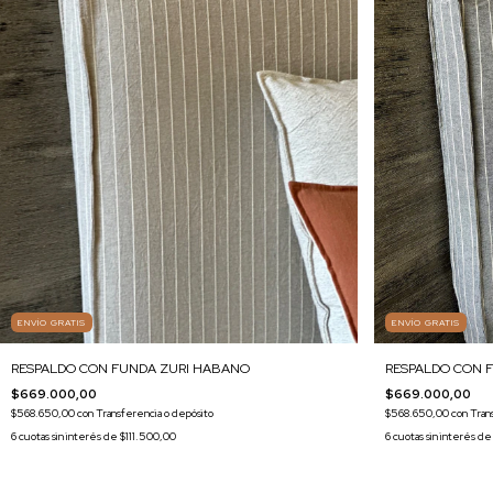
ENVÍO GRATIS
ENVÍO GRATIS
RESPALDO CON FUNDA ZURI HABANO
RESPALDO CON 
$669.000,00
$669.000,00
$568.650,00
con
Transferencia o depósito
$568.650,00
con
Tran
6
cuotas sin interés de
$111.500,00
6
cuotas sin interés d