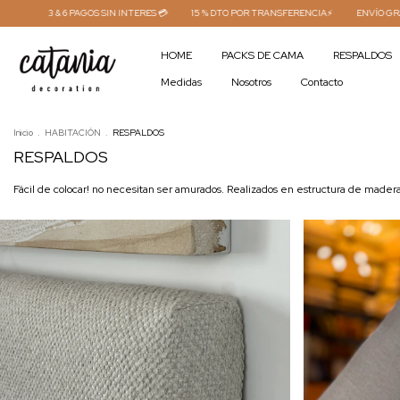
TERES 💳
15 % DTO POR TRANSFERENCIA⚡
ENVÍO GRATIS COMPRAS +450.000 ARS 
HOME
PACKS DE CAMA
RESPALDOS
Medidas
Nosotros
Contacto
Inicio
.
HABITACIÓN
.
RESPALDOS
RESPALDOS
Fácil de colocar! no necesitan ser amurados. Realizados en estructura de made