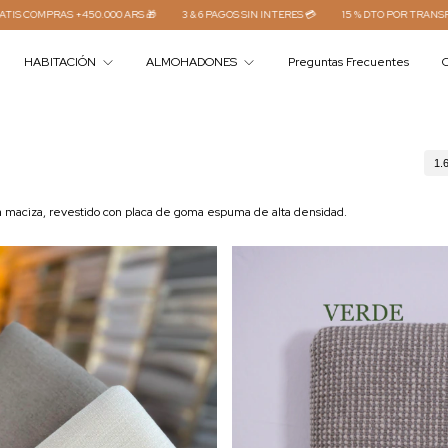
🎁
3 & 6 PAGOS SIN INTERES 💳
15 % DTO POR TRANSFERENCIA⚡
ENVÍO GRATIS
HABITACIÓN
ALMOHADONES
Preguntas Frecuentes
C
1.
ra maciza, revestido con placa de goma espuma de alta densidad.