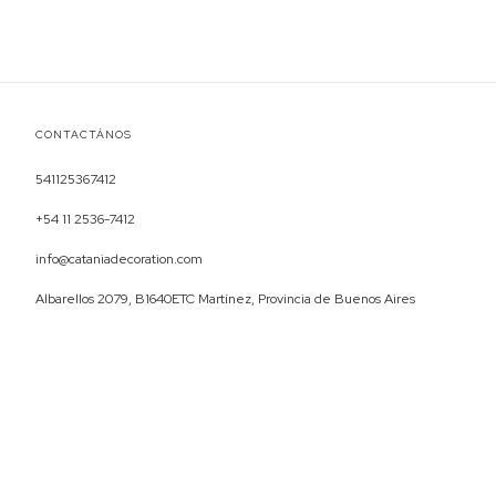
CONTACTÁNOS
541125367412
+54 11 2536-7412
info@cataniadecoration.com
Albarellos 2079, B1640ETC Martínez, Provincia de Buenos Aires