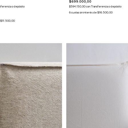
$699.000,00
$594.150,00
con
Transferencia o depósito
sferencia o depósito
6
cuotas sin interés de
$116.500,00
e
$111.500,00