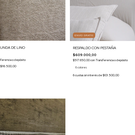
ENVÍO GRATIS
UNDA DE LINO
RESPALDO CON PESTAÑA
$609.000,00
sferencia o depósito
$517.650,00
con
Transferencia o depósito
e
$116.500,00
6 colores
6
cuotas sin interés de
$101.500,00