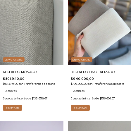
ENVÍO GRATIS
ENVÍO GRATIS
RESPALDO MÓNACO
RESPALDO LINO TAPIZADO
$801.940,00
$940.000,00
$681.649,00
con
Transferencia o depósito
$799.000,00
con
Transferencia o depósito
2 colores
2 colores
6
cuotas sin interés de
$133.656,67
6
cuotas sin interés de
$156.666,67
COMPRAR
COMPRAR