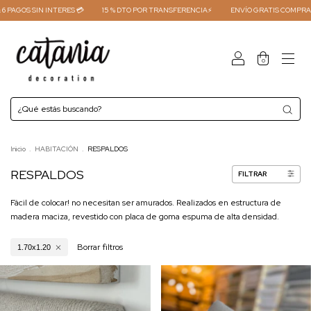
SIN INTERES 💳
15 % DTO POR TRANSFERENCIA⚡
ENVÍO GRATIS COMPRAS +450.00
0
Inicio
.
HABITACIÓN
.
RESPALDOS
RESPALDOS
FILTRAR
Fácil de colocar! no necesitan ser amurados. Realizados en estructura de
madera maciza, revestido con placa de goma espuma de alta densidad.
Borrar filtros
1.70x1.20