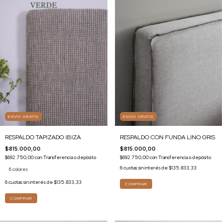
ENVÍO GRATIS
ENVÍO GRATIS
RESPALDO CON FUNDA LINO GRIS
RESPALDO TAPIZADO IBIZA
$815.000,00
$815.000,00
$692.750,00
con
Transferencia o depósito
$692.750,00
con
Transferencia o depósito
6
cuotas sin interés de
$135.833,33
6 colores
6
cuotas sin interés de
$135.833,33
COMPRAR
COMPRAR