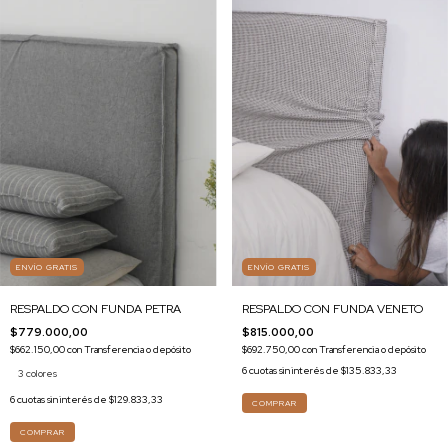
ENVÍO GRATIS
ENVÍO GRATIS
RESPALDO CON FUNDA VENETO
RESPALDO CON FUNDA PETRA
$815.000,00
$779.000,00
$692.750,00
con
Transferencia o depósito
$662.150,00
con
Transferencia o depósito
6
cuotas sin interés de
$135.833,33
3 colores
6
cuotas sin interés de
$129.833,33
COMPRAR
COMPRAR