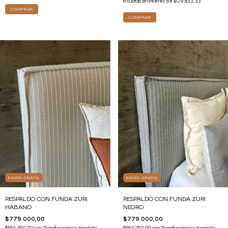
6
cuotas sin interés de
$129.833,33
COMPRAR
COMPRAR
ENVÍO GRATIS
ENVÍO GRATIS
RESPALDO CON FUNDA ZURI
RESPALDO CON FUNDA ZURI
HABANO
NEGRO
$779.000,00
$779.000,00
$662.150,00
con
Transferencia o depósito
$662.150,00
con
Transferencia o depósito