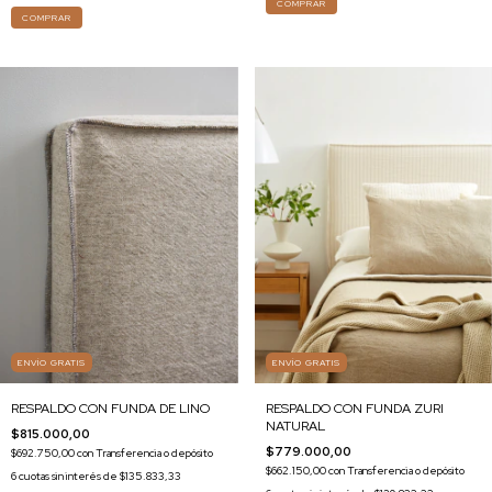
COMPRAR
COMPRAR
ENVÍO GRATIS
ENVÍO GRATIS
RESPALDO CON FUNDA DE LINO
RESPALDO CON FUNDA ZURI
NATURAL
$815.000,00
$779.000,00
$692.750,00
con
Transferencia o depósito
$662.150,00
con
Transferencia o depósito
6
cuotas sin interés de
$135.833,33