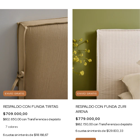
ENVÍO GRATIS
ENVÍO GRATIS
RESPALDO CON FUNDA TIRITAS
RESPALDO CON FUNDA ZURI
ARENA
$709.000,00
$779.000,00
$602.650,00
con
Transferencia o depósito
$662.150,00
con
Transferencia o depósito
7 colores
6
cuotas sin interés de
$129.833,33
6
cuotas sin interés de
$118.166,67