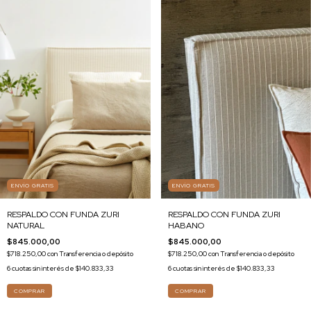
ENVÍO GRATIS
ENVÍO GRATIS
RESPALDO CON FUNDA ZURI
RESPALDO CON FUNDA ZURI
NATURAL
HABANO
$845.000,00
$845.000,00
$718.250,00
con
Transferencia o depósito
$718.250,00
con
Transferencia o depósito
6
cuotas sin interés de
$140.833,33
6
cuotas sin interés de
$140.833,33
COMPRAR
COMPRAR