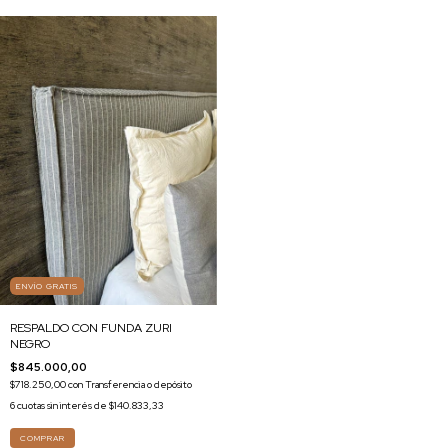
ENVÍO GRATIS
RESPALDO CON FUNDA ZURI
NEGRO
$845.000,00
$718.250,00
con
Transferencia o depósito
6
cuotas sin interés de
$140.833,33
COMPRAR