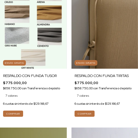
ENVÍO GRATIS
ENVÍO GRATIS
RESPALDO CON FUNDA TIRITAS
RESPALDO CON FUNDA TUSOR
$775.000,00
$775.000,00
$658.750,00
con
Transferencia o depósito
$658.750,00
con
Transferencia o depósito
7 colores
7 colores
6
cuotas sin interés de
$129.166,67
6
cuotas sin interés de
$129.166,67
COMPRAR
COMPRAR