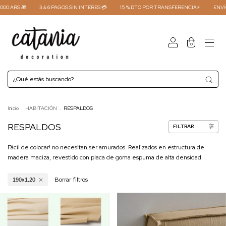
ARS 🎁
3 & 6 PAGOS SIN INTERES 💳
15 % DTO POR TRANSFERENCIA⚡
ENVÍO GR
0
Inicio
.
HABITACIÓN
.
RESPALDOS
RESPALDOS
FILTRAR
Fácil de colocar! no necesitan ser amurados. Realizados en estructura de
madera maciza, revestido con placa de goma espuma de alta densidad.
Borrar filtros
190x1.20