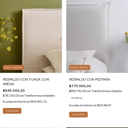
ENVÍO GRATIS
ENVÍO GRATIS
RESPALDO CON FUNDA ZURI
RESPALDO CON PESTAÑA
ARENA
$775.000,00
$845.000,00
$658.750,00
con
Transferencia o depósito
$718.250,00
con
Transferencia o depósito
6 colores
6
cuotas sin interés de
$140.833,33
6
cuotas sin interés de
$129.166,67
COMPRAR
COMPRAR