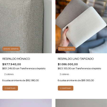
ENVÍO GRATIS
ENVÍO GRATIS
RESPALDO MÓNACO
RESPALDO LINO TAPIZADO
$977.940,00
$1.086.000,00
$831.249,00
con
Transferencia o depósito
$923.100,00
con
Transferencia o depósito
2 colores
2 colores
6
cuotas sin interés de
$162.990,00
6
cuotas sin interés de
$181.000,00
COMPRAR
COMPRAR