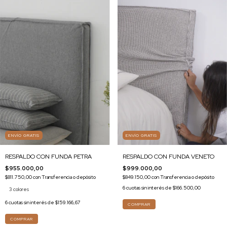
ENVÍO GRATIS
ENVÍO GRATIS
RESPALDO CON FUNDA VENETO
RESPALDO CON FUNDA PETRA
$999.000,00
$955.000,00
$849.150,00
con
Transferencia o depósito
$811.750,00
con
Transferencia o depósito
6
cuotas sin interés de
$166.500,00
3 colores
6
cuotas sin interés de
$159.166,67
COMPRAR
COMPRAR