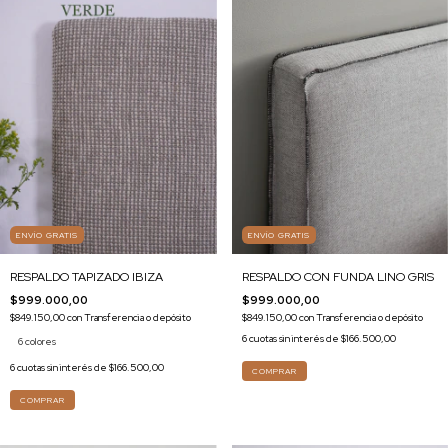
ENVÍO GRATIS
ENVÍO GRATIS
RESPALDO CON FUNDA LINO GRIS
RESPALDO TAPIZADO IBIZA
$999.000,00
$999.000,00
$849.150,00
con
Transferencia o depósito
$849.150,00
con
Transferencia o depósito
6
cuotas sin interés de
$166.500,00
6 colores
6
cuotas sin interés de
$166.500,00
COMPRAR
COMPRAR