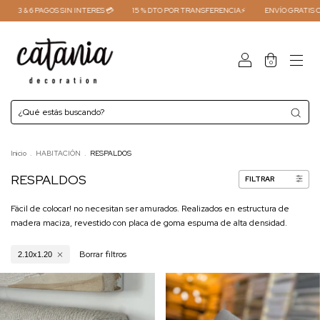
3 & 6 PAGOS SIN INTERES 💳
15 % DTO POR TRANSFERENCIA⚡
ENVÍO GRATIS COMPR
0
Inicio
.
HABITACIÓN
.
RESPALDOS
RESPALDOS
FILTRAR
Fácil de colocar! no necesitan ser amurados. Realizados en estructura de
madera maciza, revestido con placa de goma espuma de alta densidad.
Borrar filtros
2.10x1.20