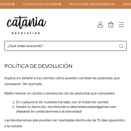
00 ARS 🎁
3 & 6 PAGOS SIN INTERES 💳
15 % DTO POR TRANSFERENCIA⚡
ENVÍO
0
POLÍTICA DE DEVOLUCIÓN
Explicá en detalle a tus clientes cómo pueden cambiar los productos que
compraron. Por ejemplo:
Podés realizar el cambio o devolución de los productos que compraste:
En cualquiera de nuestras tiendas, con el ticket de cambio
Desde tu domicilio, escribiendo a
cataniadecoration@gmail.com
.
¡Nosotros te contactaremos a la brevedad!
Las devoluciones solo pueden ser realizadas dentro de los 15 días siguientes
a la compra