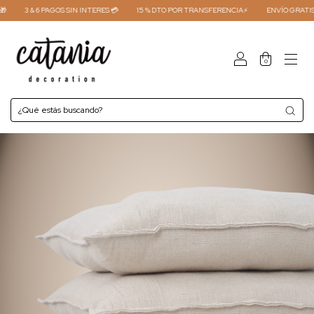
3 & 6 PAGOS SIN INTERES 💳
15 % DTO POR TRANSFERENCIA⚡
ENVÍO GRATIS COMP
0