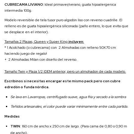
CUBRECAMA LIVIANO:
Ideal primaver/verano, guata hipoalergenica
intermedia 100g.
Modelo reversible de tela tusor puro algodón liso con reverso cuadrille. El
relleno es de guata hipoalergénica siliconada (paño entero, lo que evita que
se desplace en el interior).
Tamaños 2 Plazas, Queen y Super King
incluyen:
* 1 Acolchado (o cubrecama) con 2 Almohadas con relleno 50X70 cm
haciendo juego de regalo!
+ 2 Almohadas Milan con diseño del reverso.
Tamaño Twin y Plaza 1/2 IDEM anterior, pero un almohadon de cada modelo.
Escribinos si necesitas encargar este mismo pack pero con cubre
edredón o funda nórdica.
Se lava en Lavarropas, centrifugado suave, agua fria y secado a la sombra
Teñidos artesanales, el color puede variar minimamente entre cada partida.
Medidas
TWIN
: 160 cm de ancho x 250 cm de largo. (Para cama de 0,80 o 0,90 m
de ancho).