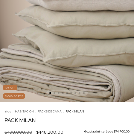
10
%
OFF
ENVÍO GRATIS
Inicio
.
HABITACIÓN
.
PACKS DE CAMA
.
PACK MILAN
PACK MILAN
$498.000,00
$448.200,00
6
cuotas sin interés de
$74.700,00