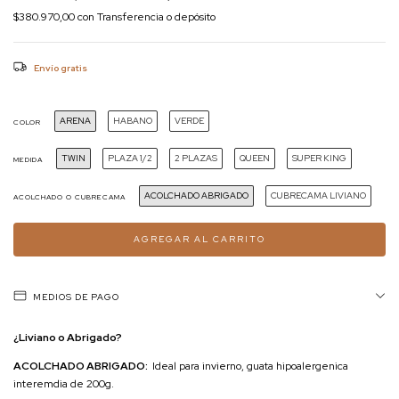
$380.970,00
con
Transferencia o depósito
Envío gratis
ARENA
HABANO
VERDE
COLOR
TWIN
PLAZA 1/2
2 PLAZAS
QUEEN
SUPER KING
MEDIDA
ACOLCHADO ABRIGADO
CUBRECAMA LIVIANO
ACOLCHADO O CUBRECAMA
MEDIOS DE PAGO
¿Liviano o Abrigado?
ACOLCHADO ABRIGADO:
Ideal para invierno, guata hipoalergenica
interemdia de 200g.