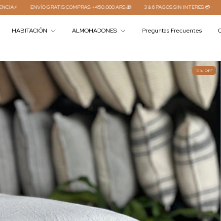
ATIS COMPRAS +450.000 ARS 🎁
3 & 6 PAGOS SIN INTERES 💳
15 % DTO POR TRAN
HABITACIÓN
ALMOHADONES
Preguntas Frecuentes
C
10
%
OFF