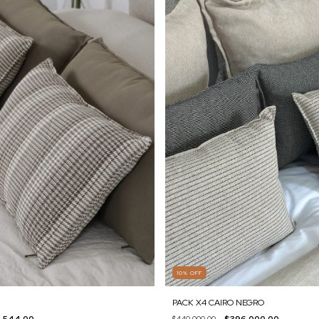
10
%
OFF
PACK X4 CAIRO NEGRO