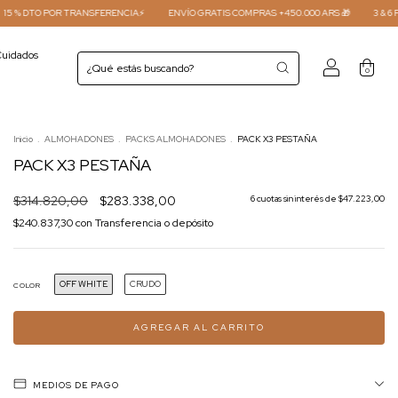
SFERENCIA⚡
ENVÍO GRATIS COMPRAS +450.000 ARS 🎁
3 & 6 PAGOS SIN INTERES 💳
uidados
0
Inicio
.
ALMOHADONES
.
PACKS ALMOHADONES
.
PACK X3 PESTAÑA
PACK X3 PESTAÑA
$314.820,00
$283.338,00
6
cuotas sin interés de
$47.223,00
$240.837,30
con
Transferencia o depósito
OFF WHITE
CRUDO
COLOR
MEDIOS DE PAGO