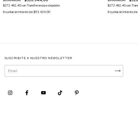
$356.160,00
$320
$356.160,00
$320.544,00
$272.462,40
con
Tran
$272.462,40
con
Transferencia o depósito
6
cuotas sin interés d
6
cuotas sin interés de
$53.424,00
SUSCRIBITE A NUESTRO NEWSLETTER