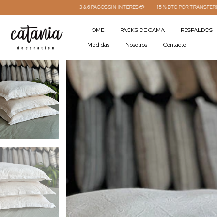
3 & 6 PAGOS SIN INTERES 💳
15 % DTO POR TRANSFERENCIA⚡
ENVÍO GR
HOME
PACKS DE CAMA
RESPALDOS
Medidas
Nosotros
Contacto