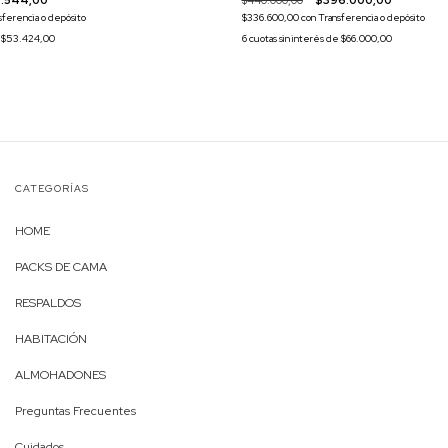
.544,00
$440.000,00
$396.000,00
sferencia o depósito
$336.600,00
con
Transferencia o depósito
e
$53.424,00
6
cuotas sin interés de
$66.000,00
CATEGORÍAS
HOME
PACKS DE CAMA
RESPALDOS
HABITACIÓN
ALMOHADONES
Preguntas Frecuentes
Cuidados