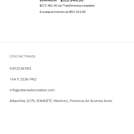
$356.160,00
$320.544,00
$272.462,40
con
Transferencia o depósito
6
cuotas sin interés de
$53.424,00
CONTACTÁNOS
541125367412
+54 11 2536-7412
info@cataniadecoration.com
Albarellos 2079, B1640ETC Martínez, Provincia de Buenos Aires