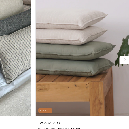
10
%
OFF
PACK X4 ZURI