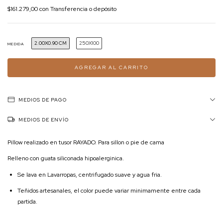
$161.279,00
con
Transferencia o depósito
2.00X0.90 CM
250X100
MEDIDA
MEDIOS DE PAGO
MEDIOS DE ENVÍO
Pillow realizado en tusor RAYADO. Para sillon o pie de cama
Relleno con guata siliconada hipoalerginica.
Se lava en Lavarropas, centrifugado suave y agua fria.
Teñidos artesanales, el color puede variar minimamente entre cada
partida.