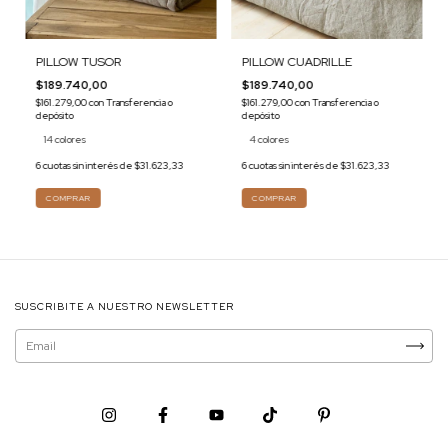
PILLOW CUADRILLE
PILLOW TUSOR
$189.740,00
$189.740,00
$161.279,00
con
Transferencia o
$161.279,00
con
Transferencia o
depósito
depósito
4 colores
14 colores
6
cuotas sin interés de
$31.623,33
6
cuotas sin interés de
$31.623,33
COMPRAR
COMPRAR
SUSCRIBITE A NUESTRO NEWSLETTER