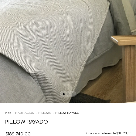
Inicio
.
HABITACIÓN
.
PILLOWS
.
PILLOW RAYADO
PILLOW RAYADO
$189.740,00
6
cuotas sin interés de
$31.623,33