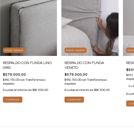
ENVÍO GRATIS
ENVÍO GRATIS
ENV
RESPALDO CON FUNDA LINO
RESPALDO CON FUNDA
RES
GRIS
VENETO
$50
$579.000,00
$579.000,00
$432
depós
$492.150,00
con
Transferencia o
$492.150,00
con
Transferencia o
depósito
depósito
6 co
6
cuotas sin interés de
$96.500,00
6
cuotas sin interés de
$96.500,00
6
cuot
COMPRAR
COMPRAR
CO