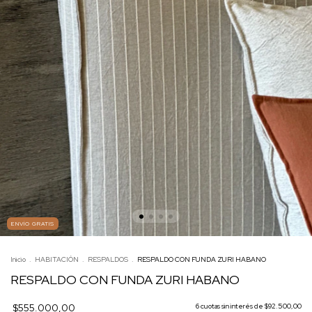
ENVÍO GRATIS
Inicio
.
HABITACIÓN
.
RESPALDOS
.
RESPALDO CON FUNDA ZURI HABANO
RESPALDO CON FUNDA ZURI HABANO
$555.000,00
6
cuotas sin interés de
$92.500,00