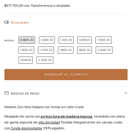
$471.750,00
con
Transferencia o depósito
Envío gratis
0.90X1.20
1.00X1.20
1.10X1.20
120X120
1.50X1.20
MEDIDA
1.60X1.20
1.70X1.20
1.80X1.20
190X1.20
2.00X1.20
210X120
2.20X1.20
MEDIOS DE PAGO
Modelo Zuri tono habano con lineas en color crudo.
Respaldo de cama con
estructura de madera maciza
, revestido con placa
de goma espuma de
alta densidad
forrada Integramente en canvas crudo,
con
funda desmontable
100% algodon.