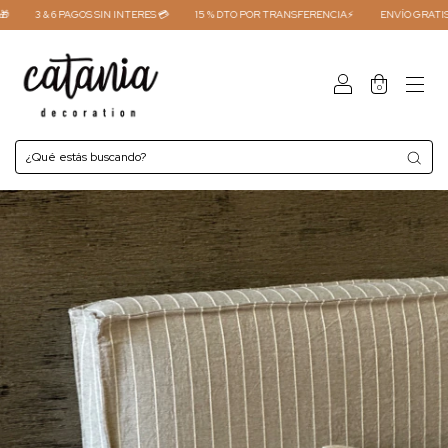
3 & 6 PAGOS SIN INTERES 💳
15 % DTO POR TRANSFERENCIA⚡
ENVÍO GRATIS COM
0