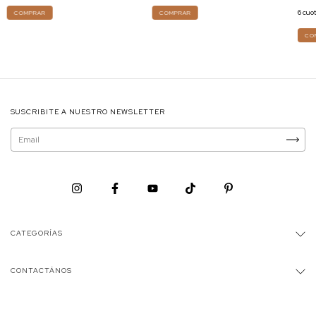
6
cuot
COMPRAR
COMPRAR
CO
SUSCRIBITE A NUESTRO NEWSLETTER
CATEGORÍAS
CONTACTÁNOS