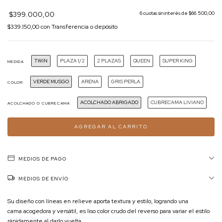
$399.000,00
6
cuotas sin interés de
$66.500,00
$339.150,00
con
Transferencia o depósito
TWIN
PLAZA 1/2
2 PLAZAS
QUEEN
SUPER KING
MEDIDA
VERDE MUSGO
ARENA
GRIS PERLA
COLOR
ACOLCHADO ABRIGADO
CUBRECAMA LIVIANO
ACOLCHADO O CUBRECAMA
MEDIOS DE PAGO
MEDIOS DE ENVÍO
Su diseño con líneas en relieve aporta textura y estilo, logrando una
cama acogedora y versátil, es liso color crudo del reverso para variar el estilo
rápidamente al darlo vuelta.