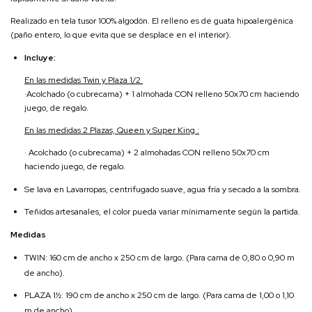
Realizado en tela tusor 100% algodón. El relleno es de guata hipoalergénica
(paño entero, lo que evita que se desplace en el interior).
Incluye:
En las medidas Twin y Plaza 1/2
·Acolchado (o cubrecama) + 1 almohada CON relleno 50x70 cm haciendo
juego, de regalo.
En las medidas 2 Plazas, Queen y Super King :
· Acolchado (o cubrecama) + 2 almohadas CON relleno 50x70 cm
haciendo juego, de regalo.
Se lava en Lavarropas, centrifugado suave, agua fría y secado a la sombra.
Teñidos artesanales, el color pueda variar mínimamente según la partida.
Medidas
TWIN: 160 cm de ancho x 250 cm de largo. (Para cama de 0,80 o 0,90 m
de ancho).
PLAZA 1½: 190 cm de ancho x 250 cm de largo. (Para cama de 1,00 o 1,10
m de ancho).