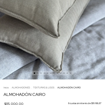
Inicio
.
ALMOHADONES
.
TEXTURAS & LISOS
.
ALMOHADÓN CAIRO
ALMOHADÓN CAIRO
$115.000,00
6
cuotas sin interés de
$19.166,67