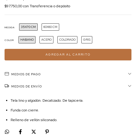
$97.750,00
con
Transferencia o depósito
35X70 CM
60X60 CM
MEDIDA
HABANO
ACERO
COLORADO
GRIS
COLOR
MEDIOS DE PAGO
MEDIOS DE ENVÍO
Tela lino y algodón. Decatizado. De tapicería.
Funda con cierre.
Relleno de vellón siliconado.