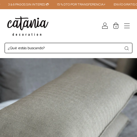
3 & 6 PAGOS SIN INTERES 💳
15 % DTO POR TRANSFERENCIA⚡
ENVÍO GRATIS COMP
0