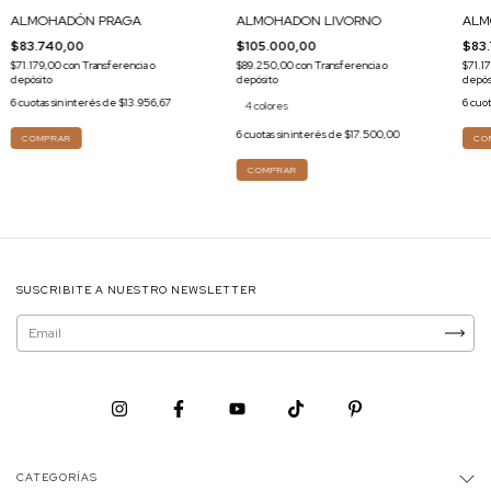
ALMOHADÓN PRAGA
ALMOHADON LIVORNO
ALM
$83.740,00
$105.000,00
$83
$71.179,00
con
Transferencia o
$89.250,00
con
Transferencia o
$71.1
depósito
depósito
depós
6
cuotas sin interés de
$13.956,67
6
cuot
4 colores
6
cuotas sin interés de
$17.500,00
COMPRAR
SUSCRIBITE A NUESTRO NEWSLETTER
CATEGORÍAS