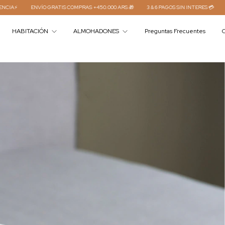
GRATIS COMPRAS +450.000 ARS 🎁
3 & 6 PAGOS SIN INTERES 💳
15 % DTO POR TR
HABITACIÓN
ALMOHADONES
Preguntas Frecuentes
C