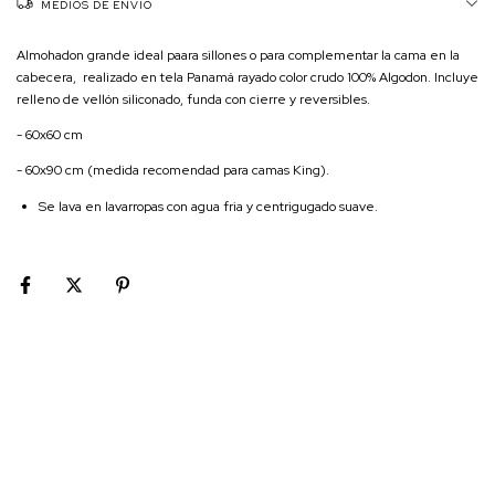
MEDIOS DE ENVÍO
Almohadon grande ideal paara sillones o para complementar la cama en la
cabecera, realizado en tela Panamá rayado color crudo 100% Algodon. Incluye
relleno de vellón siliconado, funda con cierre y reversibles.
- 60x60 cm
- 60x90 cm (medida recomendad para camas King).
Se lava en lavarropas con agua fria y centrigugado suave.