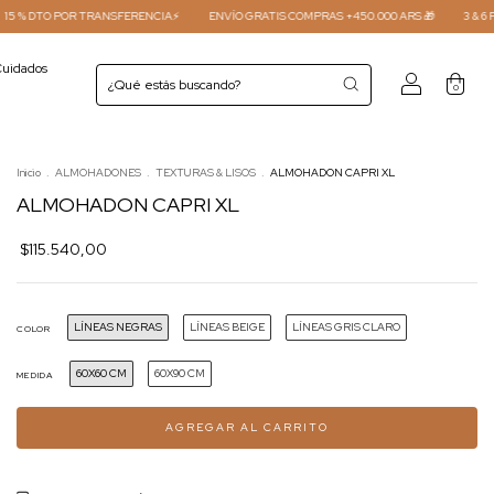
ANSFERENCIA⚡
ENVÍO GRATIS COMPRAS +450.000 ARS 🎁
3 & 6 PAGOS SIN INTERES 
uidados
0
Inicio
.
ALMOHADONES
.
TEXTURAS & LISOS
.
ALMOHADON CAPRI XL
ALMOHADON CAPRI XL
$115.540,00
LÍNEAS NEGRAS
LÍNEAS BEIGE
LÍNEAS GRIS CLARO
COLOR
60X60 CM
60X90 CM
MEDIDA