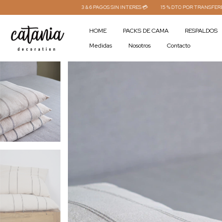
3 & 6 PAGOS SIN INTERES 💳
15 % DTO POR TRANSFERENCIA⚡
ENVÍO 
HOME
PACKS DE CAMA
RESPALDOS
Medidas
Nosotros
Contacto