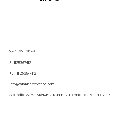
$83.740,00
CONTACTÁNOS
541125367412
+54 11 2536-7412
info@cataniadecoration.com
Albarellos 2079, B1640ETC Martínez, Provincia de Buenos Aires