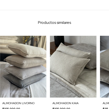
Productos similares
ALMOHADON LIVORNO
ALMOHADON KAIA
ALM
$105.000,00
$105.000,00
$115