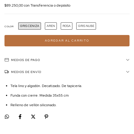
$89.250,00
con
Transferencia o depósito
GRIS CENIZA
AREN
ROSA
GRIS NUBE
COLOR
MEDIOS DE PAGO
MEDIOS DE ENVÍO
Tela lino y algodón. Decatizado. De tapicería.
Funda con cierre. Medida 35x55 cm
Relleno de vellón siliconado.