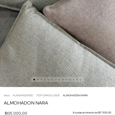
Inicio
.
ALMOHADONES
.
TEXTURAS & LISOS
.
ALMOHADON NARA
ALMOHADON NARA
$105.000,00
6
cuotas sin interés de
$17.500,00