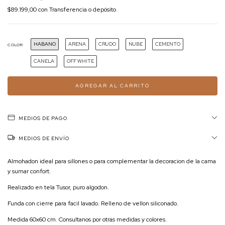
$89.199,00
con
Transferencia o depósito
HABANO
ARENA
CRUDO
NUBE
CEMENTO
COLOR
CANELA
OFF WHITE
MEDIOS DE PAGO
MEDIOS DE ENVÍO
Almohadon ideal para sillones o para complementar la decoracion de la cama
y sumar confort.
Realizado en tela Tusor, puro algodon.
Funda con cierre para facil lavado. Relleno de vellon siliconado.
Medida 60x60 cm. Consultanos por otras medidas y colores.