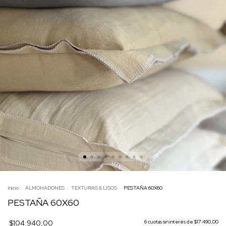
Inicio
.
ALMOHADONES
.
TEXTURAS & LISOS
.
PESTAÑA 60X60
PESTAÑA 60X60
$104.940,00
6
cuotas sin interés de
$17.490,00