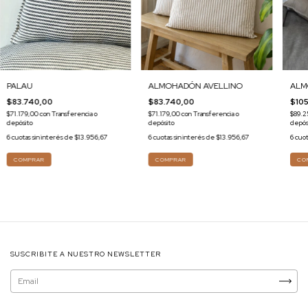
PALAU
ALMOHADÓN AVELLINO
ALM
$83.740,00
$83.740,00
$10
$71.179,00
con
Transferencia o
$71.179,00
con
Transferencia o
$89.
depósito
depósito
depós
6
cuotas sin interés de
$13.956,67
6
cuotas sin interés de
$13.956,67
6
cuot
COMPRAR
CO
SUSCRIBITE A NUESTRO NEWSLETTER