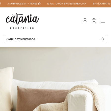
3 & 6 PAGOS SIN INTERES 💳
15 % DTO POR TRANSFERENCIA⚡
ENVÍO GRATIS COM
0