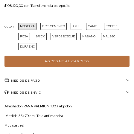
$108.120,00
con
Transferencia o depósito
MOSTAZA
GRIS CEMENTO
AZUL
CAMEL
TOFFEE
COLOR
ROSA
BRICK
VERDE BOSQUE
HABANO
MALBEC
DURAZNO
MEDIOS DE PAGO
MEDIOS DE ENVÍO
Almohadon PANA PREMIUM 100% algodón
Medida 35x70 cm. Tela antimancha.
Muy suaves!