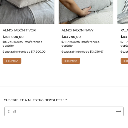
ALMOHADÓN TIVORI
ALMOHADON NAVY
PAL
$105.000,00
$83.740,00
$83
$89.250,00
con
Transferencia o
$71.179,00
con
Transferencia o
$71.1
depósito
depósito
depós
6
cuotas sin interés de
$17.500,00
6
cuotas sin interés de
$13.956,67
6
cuot
COMPRAR
SUSCRIBITE A NUESTRO NEWSLETTER