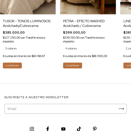
PETRA - EFECTO WASHED
TUSOR - TONOS LUMINOSOS
LIN
Acolchado / Cubrecama
Acolchado/Cubrecama
Acol
$399.000,00
$385.000,00
$38
$339.150,00
con
Transferencia o
$327.250,00
con
Transferencia o
$330
depósito
depósito
depós
4 colores
3 colores
2 co
6
cuotas sin interés de
$66.500,00
6
cuotas sin interés de
$64.166,67
6
cuot
COMPRAR
COMPRAR
CO
SUSCRIBITE A NUESTRO NEWSLETTER