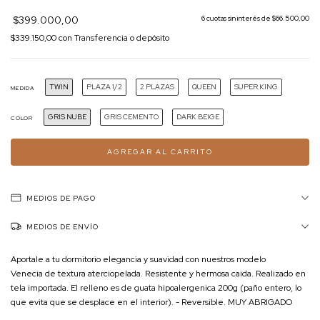
$399.000,00
6
cuotas sin interés de
$66.500,00
$339.150,00
con
Transferencia o depósito
TWIN
PLAZA 1/2
2 PLAZAS
QUEEN
SUPER KING
MEDIDA
GRIS NUBE
GRIS CEMENTO
DARK BEIGE
COLOR
MEDIOS DE PAGO
MEDIOS DE ENVÍO
Aportale a tu dormitorio elegancia y suavidad con nuestros modelo
Venecia de textura aterciopelada. Resistente y hermosa caida. Realizado en
tela importada. El relleno es de guata hipoalergenica 200g (paño entero, lo
que evita que se desplace en el interior). - Reversible. MUY ABRIGADO