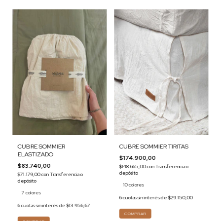
CUBRE SOMMIER TIRITAS
CUBRE SOMMIER
ELASTIZADO
$174.900,00
$83.740,00
$148.665,00
con
Transferencia o
depósito
$71.179,00
con
Transferencia o
depósito
10 colores
7 colores
6
cuotas sin interés de
$29.150,00
6
cuotas sin interés de
$13.956,67
COMPRAR