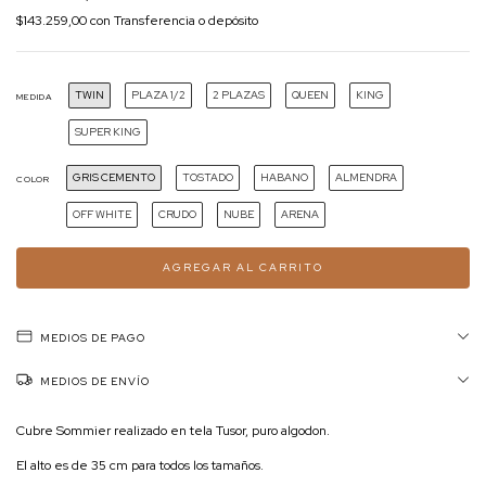
$143.259,00
con
Transferencia o depósito
TWIN
PLAZA 1/2
2 PLAZAS
QUEEN
KING
MEDIDA
SUPER KING
GRIS CEMENTO
TOSTADO
HABANO
ALMENDRA
COLOR
OFF WHITE
CRUDO
NUBE
ARENA
MEDIOS DE PAGO
MEDIOS DE ENVÍO
Cubre Sommier realizado en tela Tusor, puro algodon.
El alto es de 35 cm para todos los tamaños.