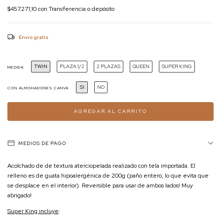
$457.271,10
con
Transferencia o depósito
Envío gratis
TWIN
PLAZA 1/2
2 PLAZAS
QUEEN
SUPER KING
MEDIDA
SI
NO
CON ALMOHADONES CANVA
MEDIOS DE PAGO
Acolchado de de textura aterciopelada realizado con tela importada. El
relleno es de guata hipoalergénica de 200g (paño entero, lo que evita que
se desplace en el interior). Reversible para usar de ambos lados! Muy
abrigado!
Super King incluye
: