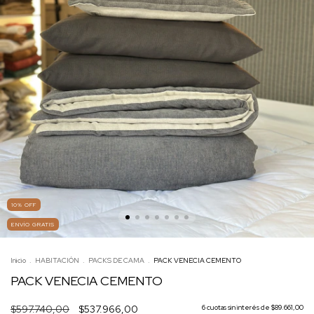
10
%
OFF
ENVÍO GRATIS
Inicio
.
HABITACIÓN
.
PACKS DE CAMA
.
PACK VENECIA CEMENTO
PACK VENECIA CEMENTO
$597.740,00
$537.966,00
6
cuotas sin interés de
$89.661,00