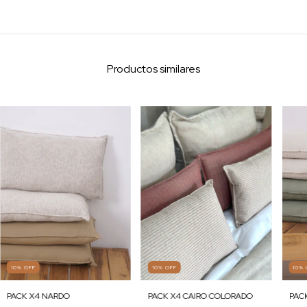
Productos similares
10
%
OFF
10
%
OFF
10
%
PACK X4 CAIRO COLORADO
PACK X4 NARDO
PACK