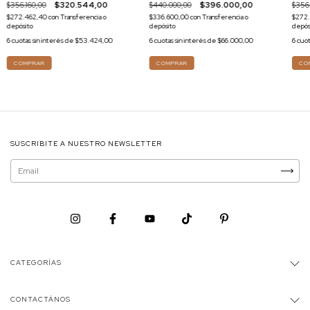
$440.000,00
$396.000,00
$356.160,00
$320.544,00
$356.
$336.600,00
con
Transferencia o
$272.462,40
con
Transferencia o
$272
depósito
depósito
depós
6
cuotas sin interés de
$66.000,00
6
cuotas sin interés de
$53.424,00
6
cuot
SUSCRIBITE A NUESTRO NEWSLETTER
CATEGORÍAS
CONTACTÁNOS