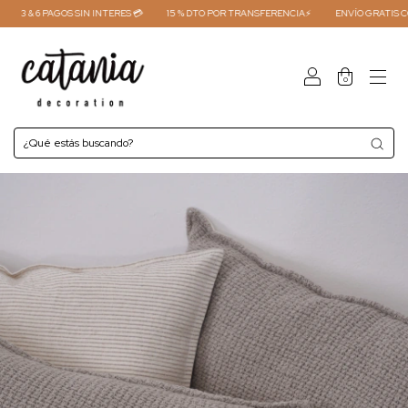
3 & 6 PAGOS SIN INTERES 💳
15 % DTO POR TRANSFERENCIA⚡
ENVÍO GRATIS COMP
0