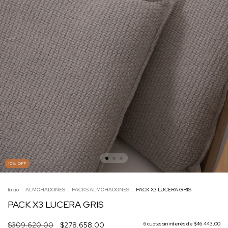
10
%
OFF
Inicio
.
ALMOHADONES
.
PACKS ALMOHADONES
.
PACK X3 LUCERA GRIS
PACK X3 LUCERA GRIS
$309.620,00
$278.658,00
6
cuotas sin interés de
$46.443,00