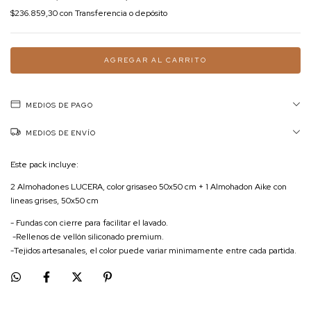
$236.859,30
con
Transferencia o depósito
MEDIOS DE PAGO
MEDIOS DE ENVÍO
Este pack incluye:
2 Almohadones LUCERA, color grisaseo 50x50 cm + 1 Almohadon Aike con
lineas grises, 50x50 cm
- Fundas con cierre para facilitar el lavado.
-Rellenos de vellón siliconado premium.
-Tejidos artesanales, el color puede variar minimamente entre cada partida.