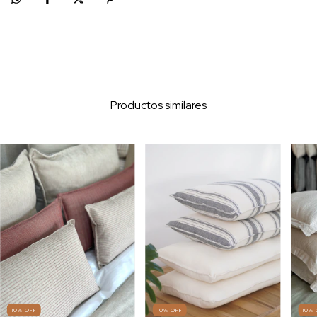
Productos similares
10
%
OFF
10
%
OFF
10
%