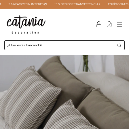
3 & 6 PAGOS SIN INTERES 💳
15 % DTO POR TRANSFERENCIA⚡
ENVÍO GRATIS COMP
0