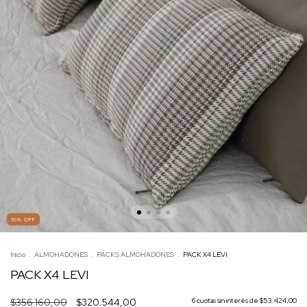
10
%
OFF
Inicio
.
ALMOHADONES
.
PACKS ALMOHADONES
.
PACK X4 LEVI
PACK X4 LEVI
$356.160,00
$320.544,00
6
cuotas sin interés de
$53.424,00