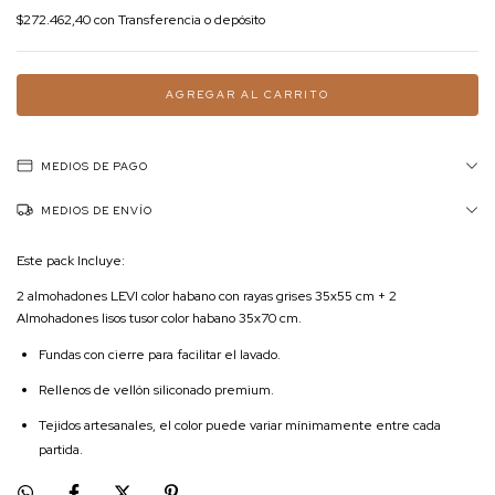
$272.462,40
con
Transferencia o depósito
MEDIOS DE PAGO
MEDIOS DE ENVÍO
Este pack Incluye:
2 almohadones LEVI color habano con rayas grises 35x55 cm + 2
Almohadones lisos tusor color habano 35x70 cm.
Fundas con cierre para facilitar el lavado.
Rellenos de vellón siliconado premium.
Tejidos artesanales, el color puede variar mínimamente entre cada
partida.