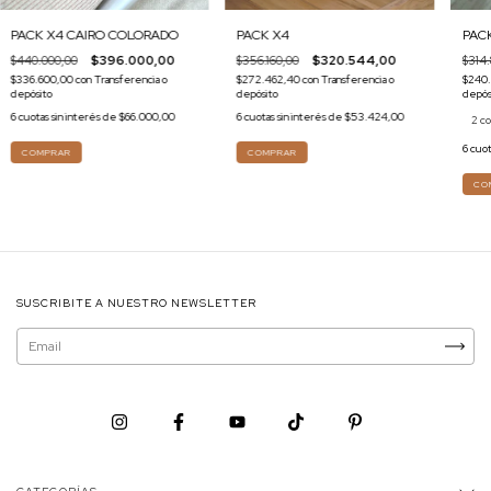
PACK X4 CAIRO COLORADO
PACK X4
PAC
$440.000,00
$396.000,00
$356.160,00
$320.544,00
$314
$336.600,00
con
Transferencia o
$272.462,40
con
Transferencia o
$240
depósito
depósito
depós
6
cuotas sin interés de
$66.000,00
6
cuotas sin interés de
$53.424,00
2 co
6
cuot
CO
SUSCRIBITE A NUESTRO NEWSLETTER