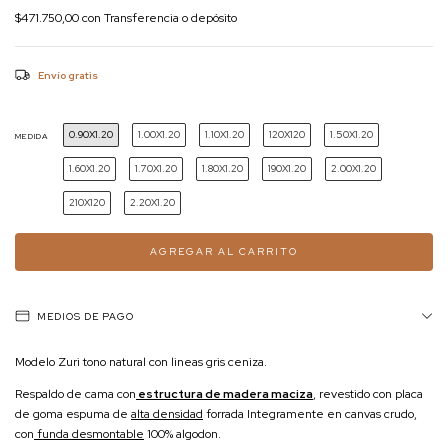
$471.750,00
con
Transferencia o depósito
Envío gratis
0.90X1.20
1.00X1.20
1.10X1.20
120X120
1.50X1.20
MEDIDA
1.60X1.20
1.70X1.20
1.80X1.20
190X1.20
2.00X1.20
210X120
2.20X1.20
MEDIOS DE PAGO
Modelo Zuri tono natural con lineas gris ceniza.
Respaldo de cama con
estructura de madera maciza
, revestido con placa
de goma espuma de
alta densidad
forrada Integramente en canvas crudo,
con
funda desmontable
100% algodon.