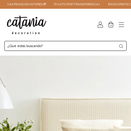
3 & 6 PAGOS SIN INTERES 💳
15 % DTO POR TRANSFERENCIA⚡
ENVÍO GRATIS COMP
0